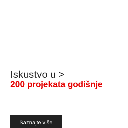
savjetovanje. Prijenos znanja.
Saznajte više
Iskustvo
u
>
2
0
0
p
r
o
j
e
k
a
t
a
g
o
d
i
š
n
j
e
Saznajte više