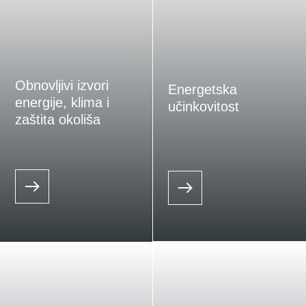
Obnovljivi izvori
Energetska
energije, klima i
učinkovitost
zaštita okoliša