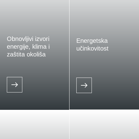
Obnovljivi izvori
Energetska
energije, klima i
učinkovitost
zaštita okoliša