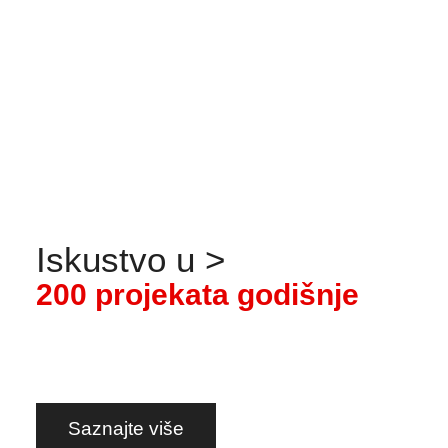
savjetovanje. Prijenos znanja.
Saznajte više
Iskustvo
u
>
2
0
0
p
r
o
j
e
k
a
t
a
g
o
d
i
š
n
j
e
Saznajte više