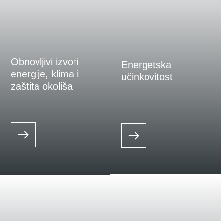
Obnovljivi izvori
Energetska
energije, klima i
učinkovitost
zaštita okoliša