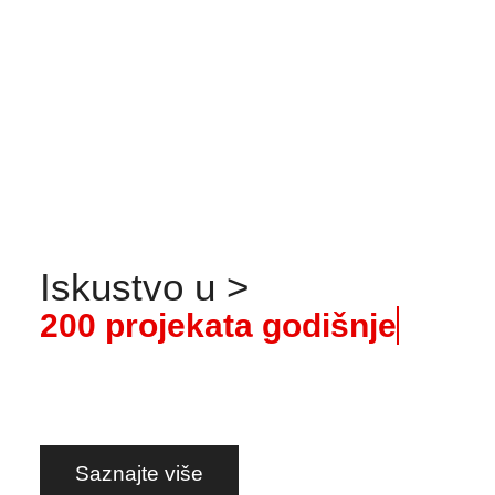
savjetovanje. Prijenos znanja.
Saznajte više
Iskustvo
u
>
2
0
0
p
r
o
j
e
k
a
t
a
g
o
d
i
š
n
j
e
Saznajte više