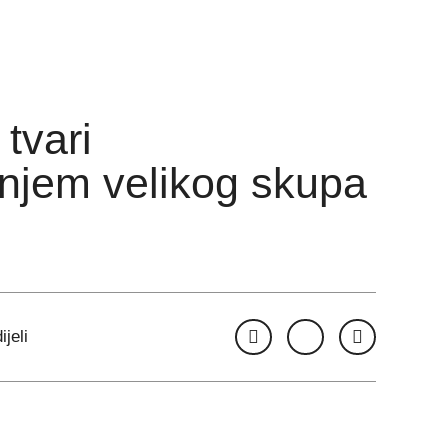
tvari
tenjem velikog skupa
ijeli