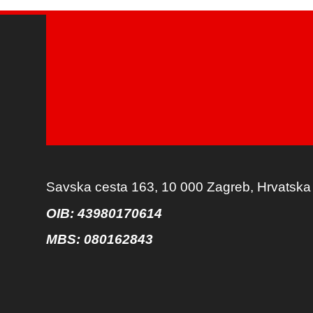
Savska cesta 163, 10 000 Zagreb, Hrvatska
OIB: 43980170614
MBS:
080162843