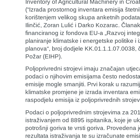
Inventory of Agricultural Machinery in Cro
(“Izrada prostornog inventara emisija štetni
korištenjem velikog skupa anketnih podataka
Ilinčić
,
Zoran Lulić
i
Darko Kozarac
. Članak
financiranog iz fondova EU-a „Razvoj integ
planiranje klimatske i energetske politike i
planova“, broj dodjele KK.01.1.1.07.0038, čij
Požar (EIHP).
Poljoprivredni strojevi imaju značajan utj
podaci o njihovim emisijama često nedostaju
emisije mogle smanjiti. Prvi korak u razumi
klimatske promjene je izrada inventara emi
raspodjelu emisija iz poljoprivrednih stroje
Podaci o poljoprivrednim strojevima za 201
istraživanjem od 8895 ispitanika, koje je uklj
potrošnji goriva te vrsti goriva. Provedena
rezultata istraživanja te su izračunate em