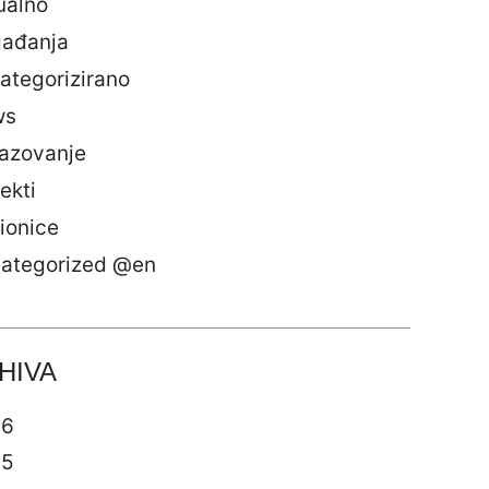
ualno
ađanja
ategorizirano
ws
azovanje
ekti
ionice
ategorized @en
HIVA
26
25