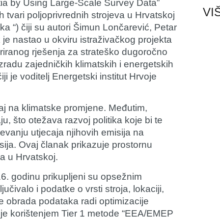
atia by Using Large-Scale Survey Data”
VI
h tvari poljoprivrednih strojeva u Hrvatskoj
 “) čiji su autori
Šimun Lončarević
,
Petar
 je nastao u okviru istraživačkog projekta
riranog rješenja za strateško dugoročno
 izradu zajedničkih klimatskih i energetskih
i je voditelj Energetski institut Hrvoje
ecaj na klimatske promjene. Međutim,
, što otežava razvoj politika koje bi te
jevanju utjecaja njihovih emisija na
sija. Ovaj članak prikazuje prostornu
va u Hrvatskoj.
6. godinu prikupljeni su opsežnim
učivalo i podatke o vrsti stroja, lokaciji,
 je obrada podataka radi optimizacije
isije korištenjem Tier 1 metode “EEA/EMEP