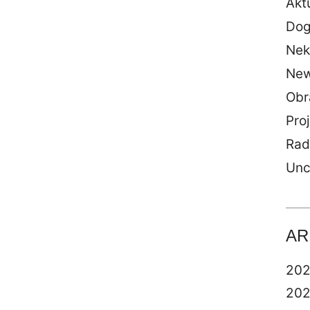
Akt
Dog
Nek
Ne
Obr
Proj
Rad
Unc
AR
20
20