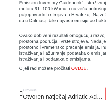
Emission Inventory Guidebook”. Istraživan
motora 61–100 kW imaju najveću potrošnju e
poljoprivrednih strojeva u Hrvatskoj. Najve
su u Dalmaciji bile najveće emisije po hekt
Ovako dobiveni rezultati omogućuju razvoj p
prostorna područja i vrste strojeva. Nadalj
prostorno i vremensko praćenje emisija. In
istraživanja i ažuriranje podataka o emisija
istraživanja i podataka o emisijama.
Cijeli rad možete pročitati
OVDJE
.
Previous
Otvoren natječaj Adriatic Adaptation Award