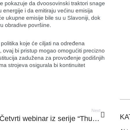
je pokazuje da dvoosovinski traktori snage
nergije i da emitiraju većinu emisija
će ukupne emisije bile su u Slavoniji, dok
ru obradive površine.
olitika koje će ciljati na određena
e, ovaj bi pristup mogao omogućiti precizno
stitucija zadužena za provođenje godišnjih
ma strojeva osigurala bi kontinuitet
Next
KA
Četvrti webinar iz serije “Thursday CREATivE Talks”