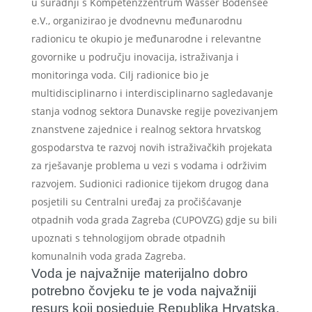
u suradnji s Kompetenzzentrum Wasser Bodensee
e.V., organizirao je dvodnevnu međunarodnu
radionicu te okupio je međunarodne i relevantne
govornike u području inovacija, istraživanja i
monitoringa voda. Cilj radionice bio je
multidisciplinarno i interdisciplinarno sagledavanje
stanja vodnog sektora Dunavske regije povezivanjem
znanstvene zajednice i realnog sektora hrvatskog
gospodarstva te razvoj novih istraživačkih projekata
za rješavanje problema u vezi s vodama i održivim
razvojem. Sudionici radionice tijekom drugog dana
posjetili su Centralni uređaj za pročišćavanje
otpadnih voda grada Zagreba (CUPOVZG) gdje su bili
upoznati s tehnologijom obrade otpadnih
komunalnih voda grada Zagreba.
Voda je najvažnije materijalno dobro
potrebno čovjeku te je voda najvažniji
resurs koji posjeduje Republika Hrvatska.