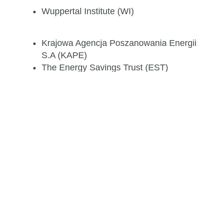
Wuppertal Institute (WI)
Krajowa Agencja Poszanowania Energii
S.A (KAPE)
The Energy Savings Trust (EST)
Sustainable Energy Development
Agency (SEDA)
Hungarian Energy and Public Utility
Regulatory Authority (MEKH)
The University of Piraeus Research
Centre (UPRC)