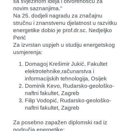
sa svježinom ideja i otvorenošću za
novim saznanjima.“
Na 25. dodjeli nagradu za
značajnu
stručnu i znanstvenu djelatnost u razvitku
energetike
dobio je prof.dr.sc. Nedjeljko
Perić
Za izvrstan uspjeh u studiju energetskog
usmjerenja:
Domagoj Krešimir Jukić, Fakultet
elektrotehnike,računarstva i
informacijskih tehnologija, Osijek
Dominik Kevo, Rudarsko-geološko-
naftni fakultet, Zagreb
Filip Vodopić, Rudarsko-geološko-
naftni fakultet, Zagreb
Za posebno zapažen diplomski rad iz
područja energetike: