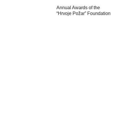
Annual Awards of the
“Hrvoje Požar” Foundation
Director of the Energy
Institute Hrvoje Požar
Appears on N1 w...
Kick-off event of the
“Governing for the Green
Transition” pr...