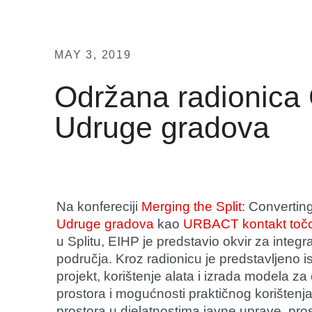
MAY 3, 2019
Održana radionica
Udruge gradova
Na konfereciji
Merging the Split
: Convertin
Udruge gradova
kao
URBACT kontakt točc
u Splitu, EIHP je predstavio okvir za integr
područja. Kroz radionicu je predstavljeno
projekt, korištenje alata i izrada modela z
prostora i mogućnosti praktičnog korištenja 
prostora u djelatnostima javne uprave, pros