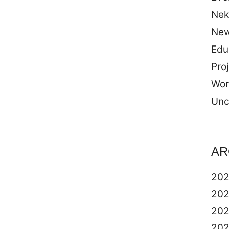
Nek
Ne
Edu
Pro
Wor
Unc
AR
20
20
20
20