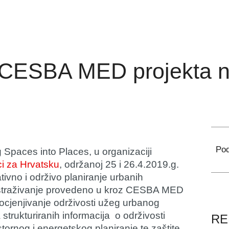
 CESBA MED projekta na
Pod
g Spaces into Places, u organizaciji
i za Hrvatsku
, održanoj 25 i 26.4.2019.g.
ativno i održivo planiranje urbanih
 istraživanje provedeno u kroz CESBA MED
a ocjenjivanje održivosti užeg urbanog
strukturiranih informacija o održivosti
RE
tornog i energetskog planiranje te zaštite