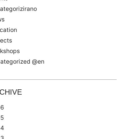
ategorizirano
ws
cation
jects
kshops
ategorized @en
CHIVE
26
25
24
23