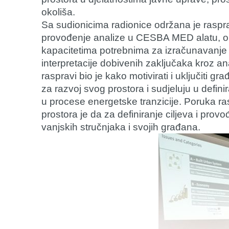
okoliša.
Sa sudionicima radionice održana je rasp
provođenje analize u CESBA MED alatu, o 
kapacitetima potrebnima za izračunavanje i
interpretacije dobivenih zaključaka kroz ana
raspravi bio je kako motivirati i uključiti 
za razvoj svog prostora i sudjeluju u definira
u procese energetske tranzicije. Poruka ras
prostora je da za definiranje ciljeva i pro
vanjskih stručnjaka i svojih građana.