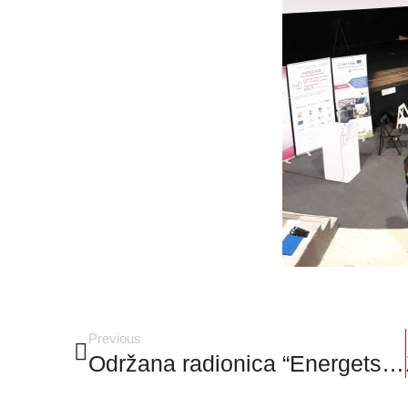
Previous
Održana radionica “Energetska učinkovitost kroz provedbu EU projekata” u Županijskoj komori (HGK) Split