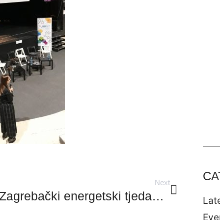
CA
Next
Zagrebački energetski tjedan 2019.
Late
Eve