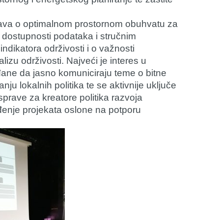
rava o optimalnom prostornom obuhvatu za
dostupnosti podataka i stručnim
ndikatora održivosti i o važnosti
lizu održivosti. Najveći je interes u
građane da jasno komuniciraju teme o bitne
nju lokalnih politika te se aktivnije uključe
prave za kreatore politika razvoja
vođenje projekata oslone na potporu