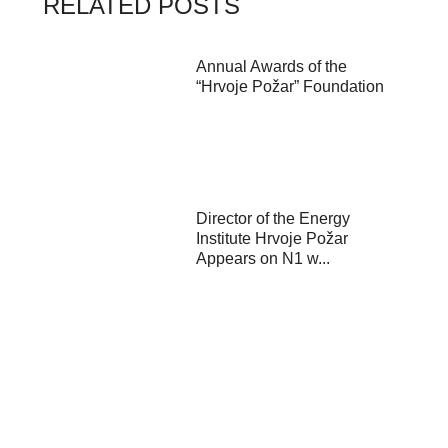
RELATED POSTS
Annual Awards of the
“Hrvoje Požar” Foundation
Director of the Energy
Institute Hrvoje Požar
Appears on N1 w...
Kick-off event of the
“Governing for the Green
Transition” pr...