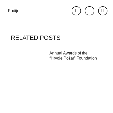
Podijeli
RELATED POSTS
Annual Awards of the
“Hrvoje Požar” Foundation
Director of the Energy
Institute Hrvoje Požar
Appears on N1 w...