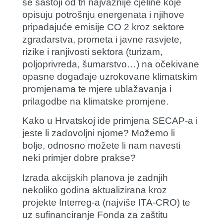
se sastoji od tri najvažnije cjeline koje
opisuju potrošnju energenata i njihove
pripadajuće emisije CO 2 kroz sektore
zgradarstva, prometa i javne rasvjete,
rizike i ranjivosti sektora (turizam,
poljoprivreda, šumarstvo…) na očekivane
opasne događaje uzrokovane klimatskim
promjenama te mjere ublažavanja i
prilagodbe na klimatske promjene.
Kako u Hrvatskoj ide primjena SECAP-a i
jeste li zadovoljni njome? Možemo li
bolje, odnosno možete li nam navesti
neki primjer dobre prakse?
Izrada akcijskih planova je zadnjih
nekoliko godina aktualizirana kroz
projekte Interreg-a (najviše ITA-CRO) te
uz sufinanciranje Fonda za zaštitu