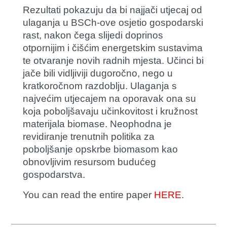
Rezultati pokazuju da bi najjači utjecaj od
ulaganja u BSCh-ove osjetio gospodarski
rast, nakon čega slijedi doprinos
otpornijim i čišćim energetskim sustavima
te otvaranje novih radnih mjesta. Učinci bi
jače bili vidljiviji dugoročno, nego u
kratkoročnom razdoblju. Ulaganja s
najvećim utjecajem na oporavak ona su
koja poboljšavaju učinkovitost i kružnost
materijala biomase. Neophodna je
revidiranje trenutnih politika za
poboljšanje opskrbe biomasom kao
obnovljivim resursom budućeg
gospodarstva.
You can read the entire paper
HERE
.