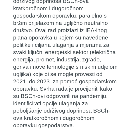
održivog doprinosa BSCh-ova
kratkoročnom i dugoročnom
gospodarskom oporavku, paralelno s
bržim prijelazom na ugljično neutralno
društvo. Ovaj rad proizlazi iz IEA-inog
plana oporavka u kojem su navedene
politike i ciljana ulaganja s mjerama za
svaki ključni energetski sektor (električna
energija, promet, industrija, zgrade,
goriva i nove tehnologije s niskim udjelom
ugljika) koje bi se mogle provesti od
2021. do 2023. za pomoć gospodarskom
oporavku. Svrha rada je procijeniti kako
su BSCh-ovi odgovorili na pandemiju,
identificirati opcije ulaganja za
poboljšanje održivog doprinosa BSCh-
ova kratkoročnom i dugoročnom
oporavku gospodarstva.