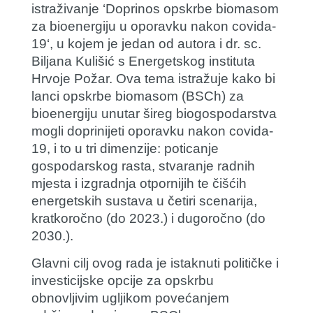
istraživanje
‘
Doprinos opskrbe biomasom
za bioenergiju u oporavku nakon covida-
19
‘,
u kojem je jedan od autora i dr. sc.
Biljana Kulišić
s Energetskog instituta
Hrvoje Požar. Ova tema istražuje kako bi
lanci opskrbe biomasom (BSCh) za
bioenergiju unutar šireg biogospodarstva
mogli doprinijeti oporavku nakon covida-
19, i to u tri dimenzije: poticanje
gospodarskog rasta, stvaranje radnih
mjesta i izgradnja otpornijih te čišćih
energetskih sustava u četiri scenarija,
kratkoročno (do 2023.) i dugoročno (do
2030.).
Glavni cilj ovog rada je istaknuti političke i
investicijske opcije za opskrbu
obnovljivim ugljikom povećanjem