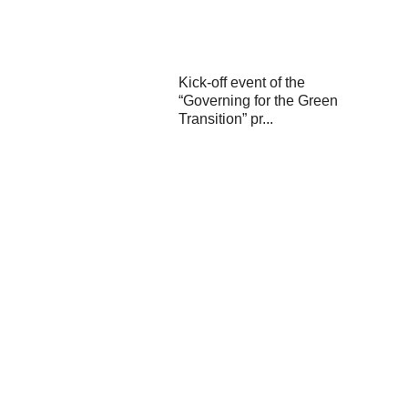
Kick-off event of the
“Governing for the Green
Transition” pr...
Final conference of the
ZEB4ZEN project held in
Karlovac