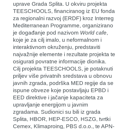
uprave Grada Splita. U okviru projekta
TEESCHOOLS, financiranog iz EU fonda
za regionalni razvoj (ERDF) kroz Interreg
Mediterranean Programme, organizirano
je događanje pod nazivom
World cafe
,
koje je za cilj imalo, u neformalnom i
interaktivnom okruženju, predstaviti
najvažnije elemente i rezultate projekta te
osigurati povratne informacije dionika.
Cilj projekta TEESCHOOLS, je potaknuti
priljev više privatnih sredstava u obnovu
javnih zgrada, podrška MED regije da se
ispune obveze koje postavljaju EPBD i
EED direktive i jačanje kapaciteta za
upravljanje energijom u javnim
zgradama. Sudionici su bili iz grada
Splita, HBOR, HEP-ESCO, HSZG, tvrtki
Cemex, Klimaproing, PBS d.o.o., te APN-