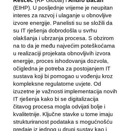
Reščec
(RP Global) i
Andro Bačan
(EIHP). U posljednje vrijeme je neupitan
interes za razvoj i ulaganje u obnovljive
izvore energije. Panelisti su se složili da
su IT rješenja dobrodošla u svrhu
olakšanja i ubrzanja procesa. S obzirom
na to da je među najvećim poteškoćama
u realizaciji projekata obnovljivih izvora
energije, proces ishodovanja dozvola,
očigledna je potreba za postojanjem IT
sustava koji bi pomogao u vođenju kroz
kompleksne regulatorne uvjete. Od
izuzetne je važnosti implementacija novih
IT rješenja kako bi se digitalizacija
čitavog procesa mogla odvijati bolje i
kvalitetnije. Ključne stavke u tome imaju
strukturiranost podataka s mogućnošću
predaje iz jednog u drugi sustav kao i