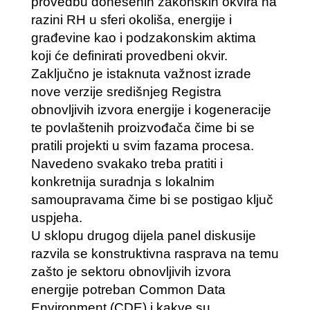
provedbu donesenih zakonskih okvira na
razini RH u sferi okoliša, energije i
građevine kao i podzakonskim aktima
koji će definirati provedbeni okvir.
Zaključno je istaknuta važnost izrade
nove verzije središnjeg Registra
obnovljivih izvora energije i kogeneracije
te povlaštenih proizvođača čime bi se
pratili projekti u svim fazama procesa.
Navedeno svakako treba pratiti i
konkretnija suradnja s lokalnim
samoupravama čime bi se postigao ključ
uspjeha.
U sklopu drugog dijela panel diskusije
razvila se konstruktivna rasprava na temu
zašto je sektoru obnovljivih izvora
energije potreban Common Data
Environment (CDE) i kakve su