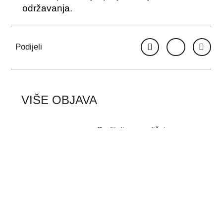
održavanja.
Podijeli
VIŠE OBJAVA
Dodijeljene godišnje
nagrade Zaklade “Hrvoje
Požar”
Ravnatelj Energetskog
instituta Hrvoje Požar u N1