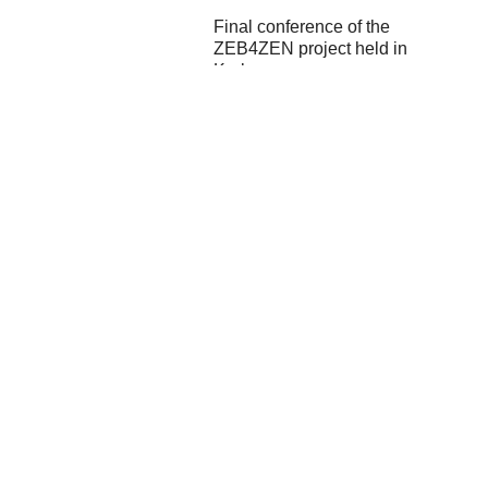
Final conference of the
ZEB4ZEN project held in
Karlovac
Savska cesta 163, 10 000 Zagreb,