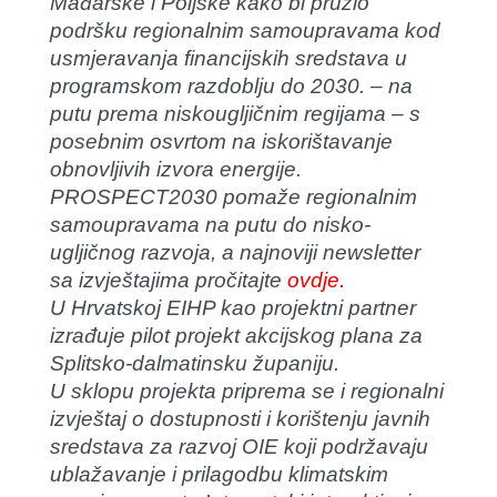
Mađarske i Poljske kako bi pružio
podršku regionalnim samoupravama kod
usmjeravanja financijskih sredstava u
programskom razdoblju do 2030. – na
putu prema niskougljičnim regijama – s
posebnim osvrtom na iskorištavanje
obnovljivih izvora energije.
PROSPECT2030 pomaže regionalnim
samoupravama na putu do nisko-
ugljičnog razvoja, a najnoviji newsletter
sa izvještajima pročitajte
ovdje.
U Hrvatskoj EIHP kao projektni partner
izrađuje pilot projekt akcijskog plana za
Splitsko-dalmatinsku županiju.
U sklopu projekta priprema se i regionalni
izvještaj o dostupnosti i korištenju javnih
sredstava za razvoj OIE koji podržavaju
ublažavanje i prilagodbu klimatskim