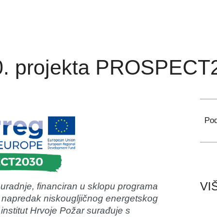
0. projekta PROSPECT
Pod
VI
adnje, financiran u sklopu programa
oj i napredak niskougljičnog energetskog
 institut Hrvoje Požar surađuje s