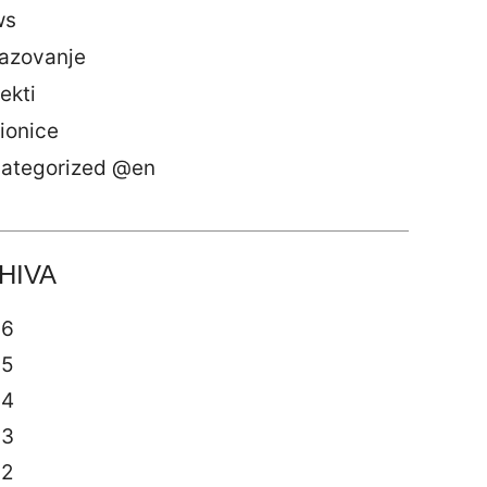
ws
azovanje
ekti
ionice
ategorized @en
HIVA
26
25
24
23
22