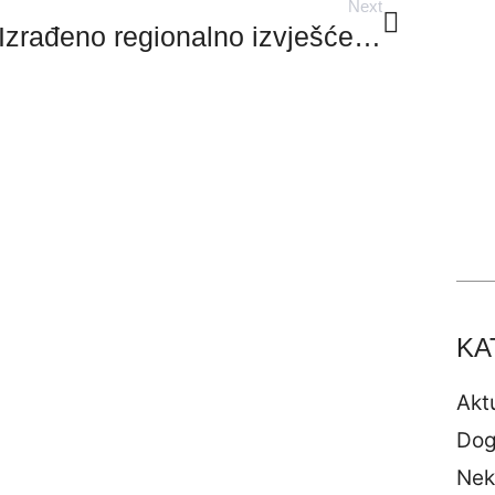
Next
Izrađeno regionalno izvješće o financiranju nisko-ugljičnih investicija za Splitsko-dalmatinsku županiju
KA
Akt
Dog
Nek