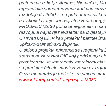
partnerima iz Italije, Austrije, Njemačke, 
regionalnim samoupravama kod usmjeravan
razdoblju do 2030. – na putu prema niskou
na iskorištavanje obnovljivih izvora energij
PROSPECT2030 pomaže regionalnim samou
razvoja, a najnoviji newsletter sa izvještaji
U Hrvatskoj EIHP kao projektni partner izra
Splitsko-dalmatinsku županiju.
U sklopu projekta priprema se i regionalni i
sredstava za razvoj OIE koji podržavaju ub
promjenama, te Internetski interaktivni alat 
sa predstojećih aktivnosti vezanih uz izgra
O svemu detaljnije možete saznati na stranic
www.interreg-central.eu/prospect2030