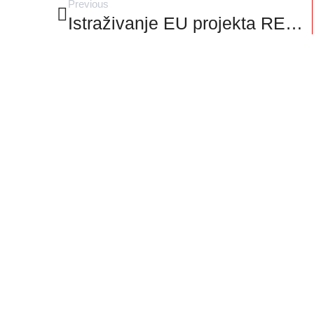
Previous
Istraživanje EU projekta RESPONSe o percepciji utjecaja klimatskih promjena u dolini rijeke Neretve, gradovima Šibenik i Cres