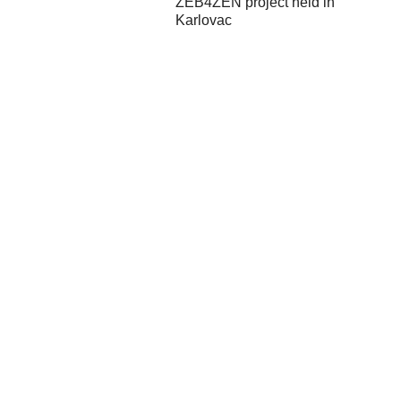
ZEB4ZEN project held in
Karlovac
Savska cesta 163, 10 000 Zagreb,
Croatia