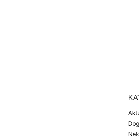
KA
Akt
Dog
Nek