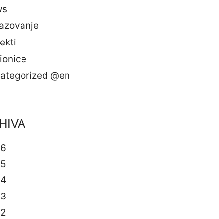
ws
azovanje
ekti
ionice
ategorized @en
HIVA
26
25
24
23
22