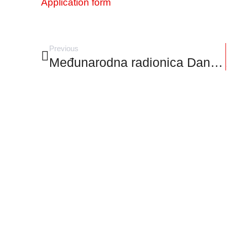
Application form
Previous
Međunarodna radionica Danube Water Net