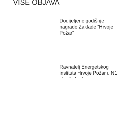
VIŠE OBJAVA
Dodijeljene godišnje
nagrade Zaklade “Hrvoje
Požar”
Ravnatelj Energetskog
instituta Hrvoje Požar u N1
studiju kod...
Kick-off event projekta
“Governing for the Green
Transition” ...