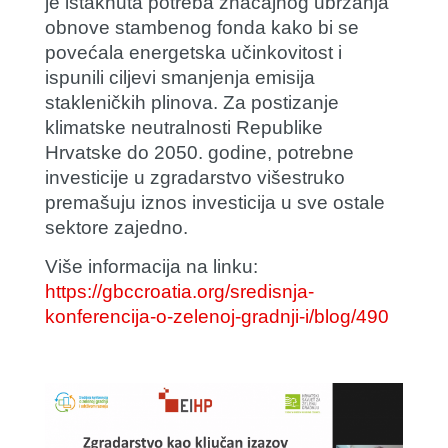
je istaknuta potreba značajnog ubrzanja
obnove stambenog fonda kako bi se
povećala energetska učinkovitost i
ispunili ciljevi smanjenja emisija
stakleničkih plinova. Za postizanje
klimatske neutralnosti Republike
Hrvatske do 2050. godine, potrebne
investicije u zgradarstvo višestruko
premašuju iznos investicija u sve ostale
sektore zajedno.
Više informacija na linku:
https://gbccroatia.org/sredi
snja-
konferencija-o-zelenoj-gradnji-i/blog/490