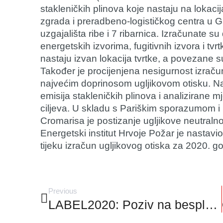
stakleničkih plinova koje nastaju na lokaci
zgrada i preradbeno-logističkog centra u Gaž
uzgajališta ribe i 7 ribarnica. Izračunate su
energetskih izvorima, fugitivnih izvora i tvrt
nastaju izvan lokacija tvrtke, a povezane s
Također je procijenjena nesigurnost izračuna
najvećim doprinosom ugljikovom otisku. Nak
emisija stakleničkih plinova i analizirane m
ciljeva. U skladu s Pariškim sporazumom i
Cromarisa je postizanje ugljikove neutralno
Energetski institut Hrvoje Požar je nastav
tijeku izračun ugljikovog otiska za 2020. g
Previous
LABEL2020: Poziv na besplatnu online radionicu o novim energetskim oznakama