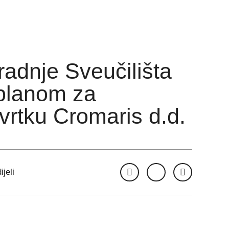
radnje Sveučilišta
 planom za
tvrtku Cromaris d.d.
ijeli