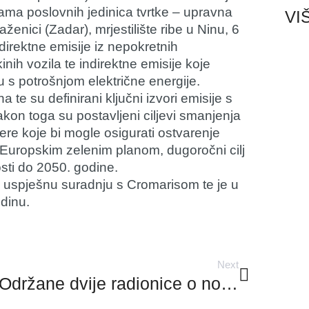
jama poslovnih jedinica tvrtke – upravna
VI
enici (Zadar), mrjestilište ribe u Ninu, 6
 direktne emisije iz nepokretnih
kinih vozila te indirektne emisije koje
u s potrošnjom električne energije.
 te su definirani ključni izvori emisije s
on toga su postavljeni ciljevi smanjenja
jere koje bi mogle osigurati ostvarenje
 Europskim zelenim planom, dugoročni cilj
sti do 2050. godine.
io uspješnu suradnju s Cromarisom te je u
odinu.
Next
Održane dvije radionice o novim energetskim oznakama za proizvođače i distributere