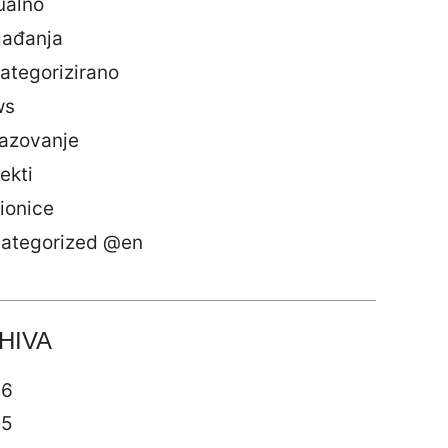
ualno
ađanja
ategorizirano
ws
azovanje
ekti
ionice
ategorized @en
HIVA
26
25