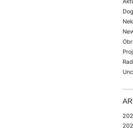
Akt
Dog
Nek
Ne
Obr
Proj
Rad
Unc
AR
20
20