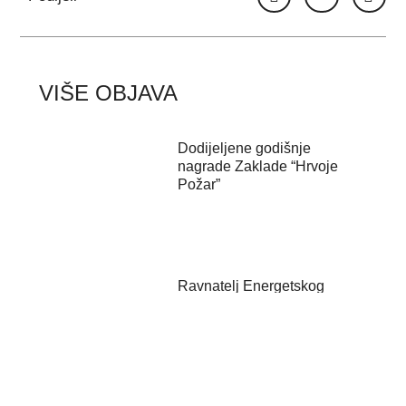
VIŠE OBJAVA
Dodijeljene godišnje
nagrade Zaklade “Hrvoje
Požar”
Ravnatelj Energetskog
instituta Hrvoje Požar u N1
studiju kod...