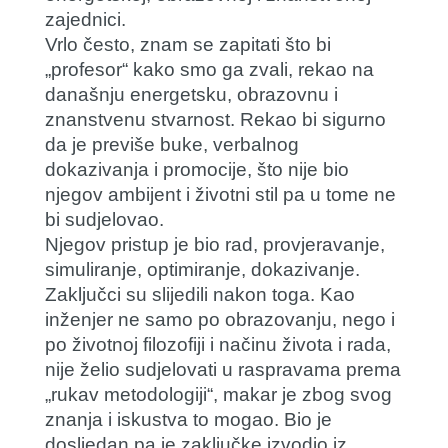
zajednici.
Vrlo često, znam se zapitati što bi
„profesor“ kako smo ga zvali, rekao na
današnju energetsku, obrazovnu i
znanstvenu stvarnost. Rekao bi sigurno
da je previše buke, verbalnog
dokazivanja i promocije, što nije bio
njegov ambijent i životni stil pa u tome ne
bi sudjelovao.
Njegov pristup je bio rad, provjeravanje,
simuliranje, optimiranje, dokazivanje.
Zaključci su slijedili nakon toga. Kao
inženjer ne samo po obrazovanju, nego i
po životnoj filozofiji i načinu života i rada,
nije želio sudjelovati u raspravama prema
„rukav metodologiji“, makar je zbog svog
znanja i iskustva to mogao. Bio je
dosljedan pa je zaključke izvodio iz