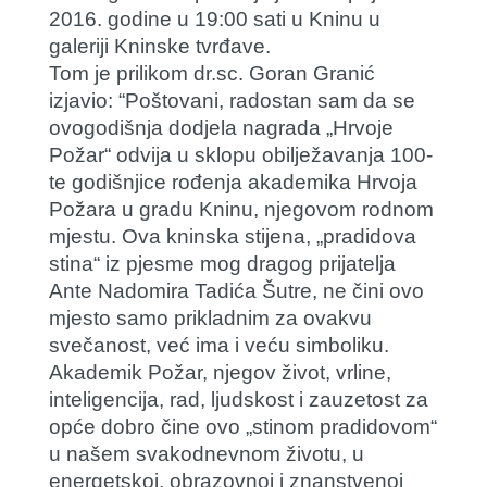
2016. godine u 19:00 sati u Kninu u
galeriji Kninske tvrđave.
Tom je prilikom dr.sc. Goran Granić
izjavio: “Poštovani, radostan sam da se
ovogodišnja dodjela nagrada „Hrvoje
Požar“ odvija u sklopu obilježavanja 100-
te godišnjice rođenja akademika Hrvoja
Požara u gradu Kninu, njegovom rodnom
mjestu. Ova kninska stijena, „pradidova
stina“ iz pjesme mog dragog prijatelja
Ante Nadomira Tadića Šutre, ne čini ovo
mjesto samo prikladnim za ovakvu
svečanost, već ima i veću simboliku.
Akademik Požar, njegov život, vrline,
inteligencija, rad, ljudskost i zauzetost za
opće dobro čine ovo „stinom pradidovom“
u našem svakodnevnom životu, u
energetskoj, obrazovnoj i znanstvenoj