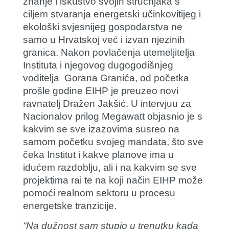
znanje i iskustvo svojih stručnjaka s
ciljem stvaranja energetski učinkovitijeg i
ekološki svjesnijeg gospodarstva ne
samo u Hrvatskoj već i izvan njezinih
granica. Nakon povlačenja utemeljitelja
Instituta i njegovog dugogodišnjeg
voditelja Gorana Granića, od početka
prošle godine EIHP je preuzeo novi
ravnatelj
Dražen Jakšić
. U intervjuu za
Nacionalov prilog Megawatt objasnio je s
kakvim se sve izazovima susreo na
samom početku svojeg mandata, što sve
čeka Institut i kakve planove ima u
idućem razdoblju, ali i na kakvim se sve
projektima rai te na koji način EIHP može
pomoći realnom sektoru u procesu
energetske tranzicije.
“Na dužnost sam stupio u trenutku kada