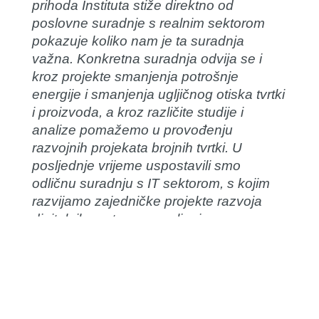
prihoda Instituta stiže direktno od
poslovne suradnje s realnim sektorom
pokazuje koliko nam je ta suradnja
važna. Konkretna suradnja odvija se i
kroz projekte smanjenja potrošnje
energije i smanjenja ugljičnog otiska tvrtki
i proizvoda, a kroz različite studije i
analize pomažemo u provođenju
razvojnih projekata brojnih tvrtki. U
posljednje vrijeme uspostavili smo
odličnu suradnju s IT sektorom, s kojim
razvijamo zajedničke projekte razvoja
digitalnih sustava upravljanja
proizvodnjom i potrošnjom energije.
Vjerujem da će takva suradnja
znanstvenih i stručnih instituta poput
našeg s industrijskim sektorom u
narednim godinama još više jačati, kako