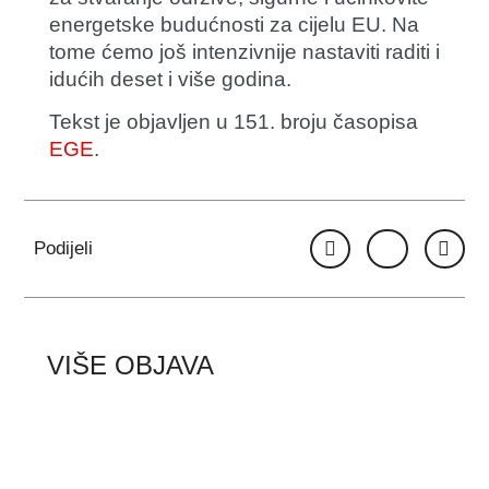
energetske budućnosti za cijelu EU. Na
tome ćemo još intenzivnije nastaviti raditi i
idućih deset i više godina.
Tekst je objavljen u 151. broju časopisa
EGE
.
Podijeli
VIŠE OBJAVA
Dodijeljene godišnje
nagrade Zaklade “Hrvoje
Požar”