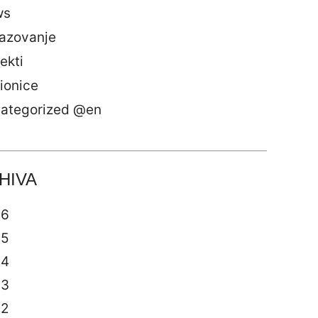
ws
azovanje
ekti
ionice
ategorized @en
HIVA
26
25
24
23
22