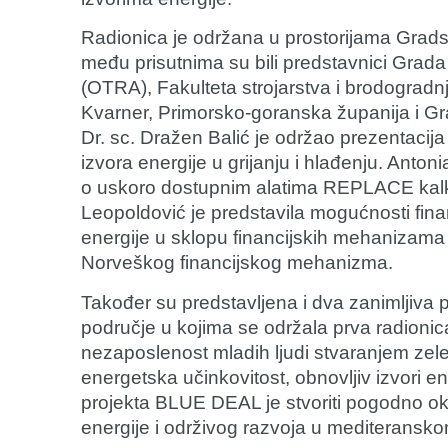
Radionica je održana u prostorijama Gradsk
među prisutnima su bili predstavnici Grad
(OTRA), Fakulteta strojarstva i brodogradn
Kvarner, Primorsko-goranska županija i Gr
Dr. sc. Dražen Balić je održao prezentacija 
izvora energije u grijanju i hlađenju. Anto
o uskoro dostupnim alatima REPLACE kalkul
Leopoldović je predstavila mogućnosti finan
energije u sklopu financijskih mehanizam
Norveškog financijskog mehanizma.
Također su predstavljena i dva zanimljiva 
područje u kojima se održala prva radionica.
nezaposlenost mladih ljudi stvaranjem zelen
energetska učinkovitost, obnovljiv izvori ene
projekta BLUE DEAL je stvoriti pogodno okr
energije i održivog razvoja u mediteransk