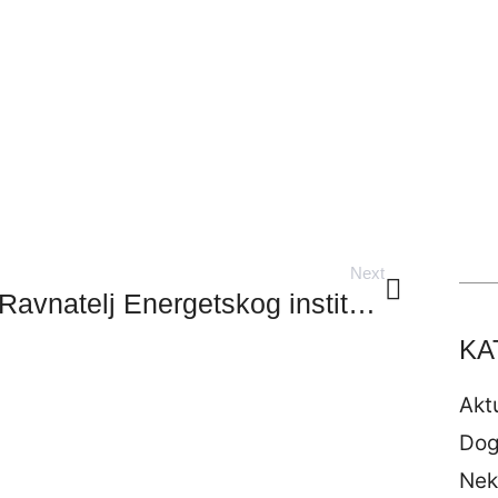
Next
Ravnatelj Energetskog instituta Hrvoje Požar sudjelovao na prvom međunarodnom sajmu ArhiBau.hr
KA
Akt
Dog
Nek