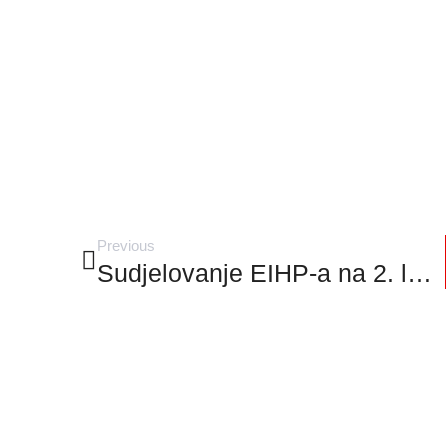
Previous
Sudjelovanje EIHP-a na 2. lokalnoj konferenciji u sklopu COASTENERGY projekta