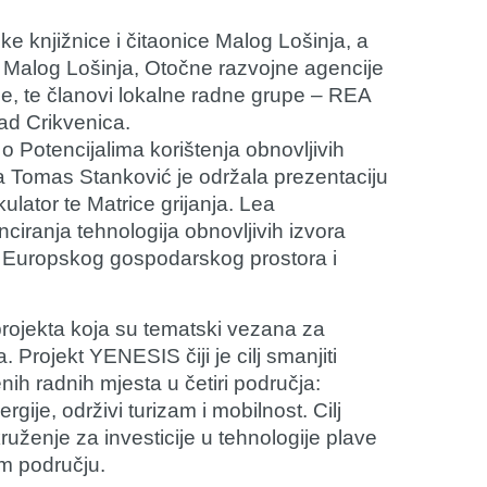
e knjižnice i čitaonice Malog Lošinja, a
a Malog Lošinja, Otočne razvojne agencije
je, te članovi lokalne radne grupe – REA
ad Crikvenica.
o Potencijalima korištenja obnovljivih
nia Tomas Stanković je održala prezentaciju
ator te Matrice grijanja. Lea
ciranja tehnologija obnovljivih izvora
a Europskog gospodarskog prostora i
projekta koja su tematski vezana za
 Projekt YENESIS čiji je cilj smanjiti
ih radnih mjesta u četiri područja:
rgije, održivi turizam i mobilnost. Cilj
uženje za investicije u tehnologije plave
om području.