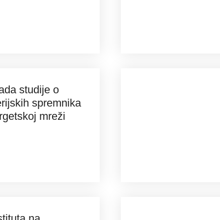
ada studije o
erijskih spremnika
rgetskoj mreži
tituta na