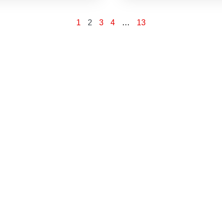
1
2
3
4
…
13
pora trenja, onaj 
udsko kretanje j
Nikola Tesla