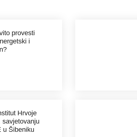
ito provesti
nergetski i
an?
stitut Hrvoje
 savjetovanju
u Šibeniku