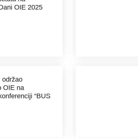
 Dani OIE 2025
ć održao
o OIE na
konferenciji “BUS