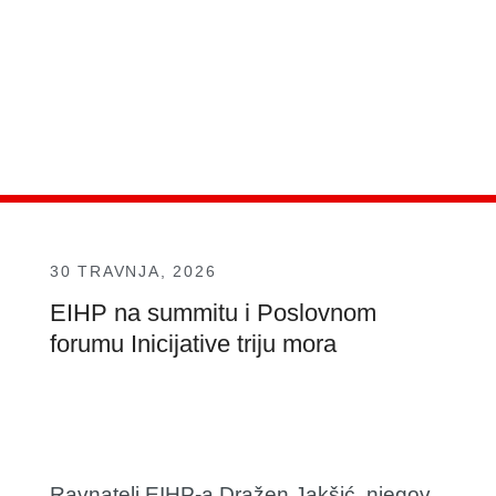
30 TRAVNJA, 2026
EIHP na summitu i Poslovnom
forumu Inicijative triju mora
Ravnatelj EIHP-a
Dražen Jakšić
, njegov