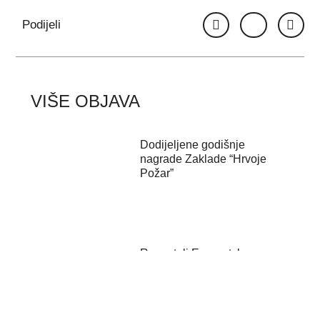
Podijeli
VIŠE OBJAVA
Dodijeljene godišnje
nagrade Zaklade “Hrvoje
Požar”
Ravnatelj Energetskog
instituta Hrvoje Požar u N1
studiju kod...