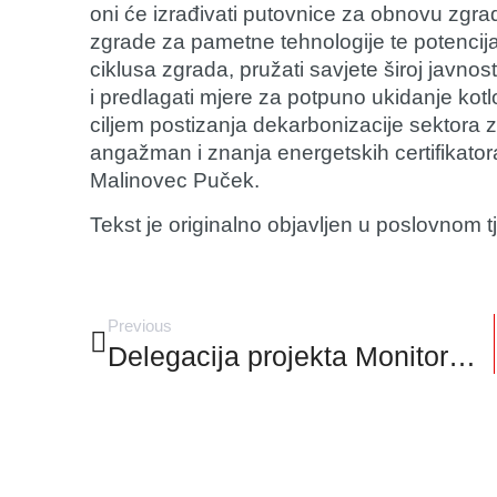
oni će izrađivati putovnice za obnovu zgra
zgrade za pametne tehnologije te potencija
ciklusa zgrada, pružati savjete široj javno
i predlagati mjere za potpuno ukidanje kotl
ciljem postizanja dekarbonizacije sektora 
angažman i znanja energetskih certifikatora 
Malinovec Puček.
Tekst je originalno objavljen u poslovnom 
Previous
Delegacija projekta MonitorEE posjetila Energetski institut Hrvoje Požar