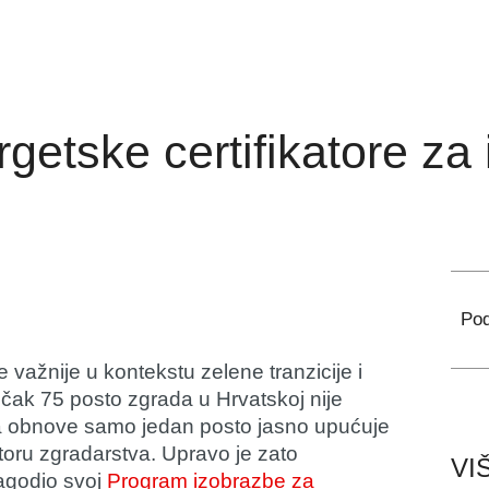
getske certifikatore za
Pod
 važnije u kontekstu zelene tranzicije i
a čak 75 posto zgrada u Hrvatskoj nije
opa obnove samo jedan posto jasno upućuje
oru zgradarstva. Upravo je zato
VI
lagodio svoj
Program izobrazbe za