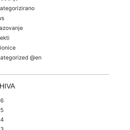
ategorizirano
ws
azovanje
ekti
ionice
ategorized @en
HIVA
26
25
24
23