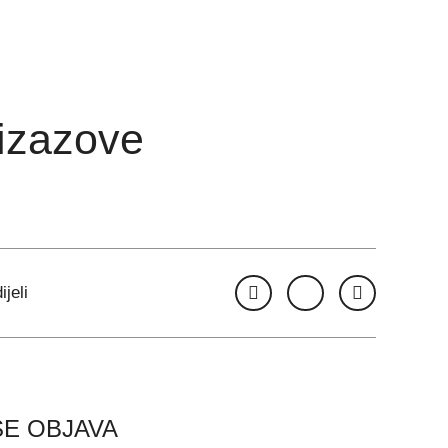
 izazove
ijeli
ŠE OBJAVA