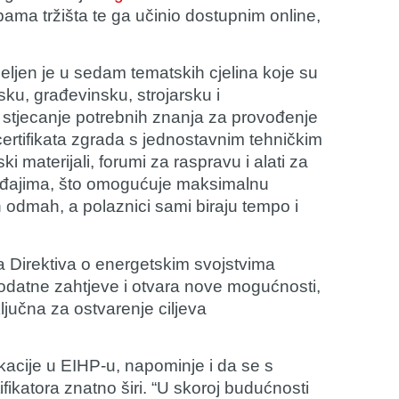
ma tržišta te ga učinio dostupnim online,
jen je u sedam tematskih cjelina koje su
sku, građevinsku, strojarsku i
 stjecanje potrebnih znanja za provođenje
certifikata zgrada s jednostavnim tehničkim
 materijali, forumi za raspravu i alati za
eđajima, što omogućuje maksimalnu
n odmah, a polaznici sami biraju tempo i
a Direktiva o energetskim svojstvima
odatne zahtjeve i otvara nove mogućnosti,
ljučna za ostvarenje ciljeva
ukacije u EIHP-u, napominje i da se s
ikatora znatno širi. “U skoroj budućnosti