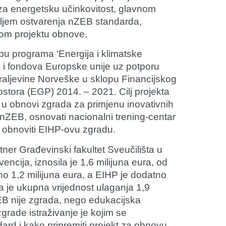
za energetsku učinkovitost, glavnom
ciljem ostvarenja nZEB standarda,
om projektu obnove.
pu programa ‘Energija i klimatske
a i fondova Europske unije uz potporu
Kraljevine Norveške u sklopu Financijskog
ora (EGP) 2014. – 2021. Cilj projekta
ju u obnovi zgrada za primjenu inovativnih
 nZEB, osnovati nacionalni trening-centar
i obnoviti EIHP-ovu zgradu.
rtner Građevinski fakultet Sveučilišta u
ncija, iznosila je 1,6 milijuna eura, od
no 1,2 milijuna eura, a EIHP je dodatno
pa je ukupna vrijednost ulaganja 1,9
ZEB nije zgrada, nego edukacijska
grade istraživanje je kojim se
dard i kako pripremiti projekt za obnovu