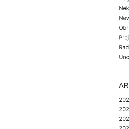
Nek
Ne
Obr
Proj
Rad
Unc
AR
20
20
20
20