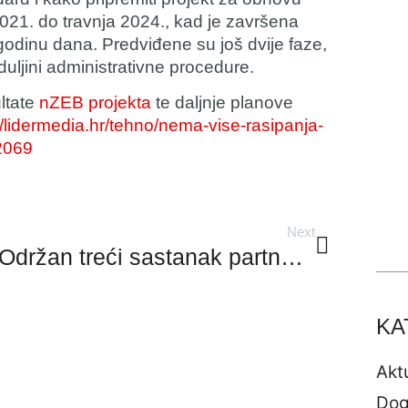
2021. do travnja 2024., kad je završena
godinu dana. Predviđene su još dvije faze,
duljini administrativne procedure.
ltate
nZEB projekta
te daljnje planove
//lidermedia.hr/tehno/nema-vise-rasipanja-
62069
Next
Održan treći sastanak partnera na projektu REHEATEAST
KA
Akt
Dog