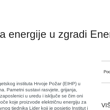
 energije u zgradi Ener
Pod
getskog instituta Hrvoje Požar (EIHP) u
 Pametni sustavi rasvjete, grijanja,
 zaposlenici u uredu i isključe se čim oni
oče koje proizvode električnu energiju za
VI
og tjednika Lider koji je posjetio Institut i