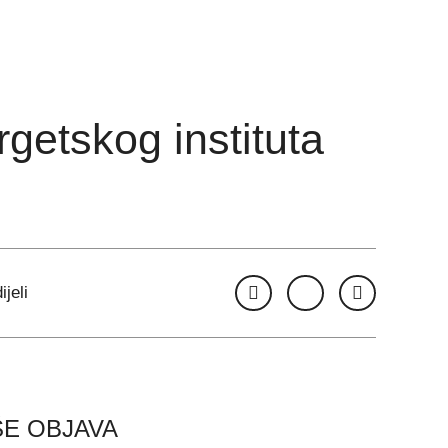
getskog instituta
ijeli
ŠE OBJAVA