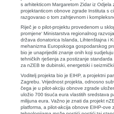
s arhitekticom
Margaretom Zidar
iz Odjela 
projektanticom obnove zgrade Instituta s 
razgovarao o tom zahtjevnom i kompleksn
Riječ je o pilot-projektu provedenom u sklo
promjene‘ Ministarstva regionalnog razvoj
država donatorica Islanda, Lihtenštajna i 
mehanizma Europskoga gospodarskog prost
bio je unaprijediti znanje onih koji sudjelu
tehničkih rješenja za postizanje standarda
za nZEB te dubinski, energetski i seizmičk
Voditelj projekta bio je EIHP, a projektni pa
Zagrebu. Vrijednost projekta, odnosno subve
čega je u pilot-akciju obnove zgrade ulože
uložio 700 tisuća eura vlastitih sredstava 
milijuna eura. Važno je znati da projekt n
platforma, a pilot-akcija obnove EIHP-ove z
tehnologijama može postići postići taj stan