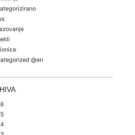
ategorizirano
ws
azovanje
ekti
ionice
ategorized @en
HIVA
26
25
24
23