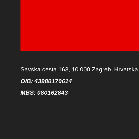
Savska cesta 163, 10 000 Zagreb, Hrvatska
OIB: 43980170614
MBS:
080162843