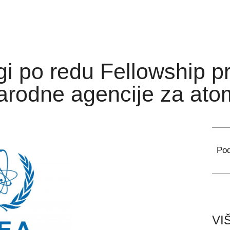
i po redu Fellowship p
arodne agencije za ato
Pod
VI