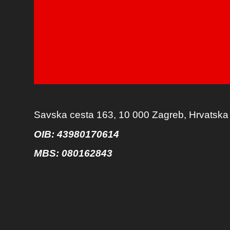
Savska cesta 163, 10 000 Zagreb, Hrvatska
OIB: 43980170614
MBS:
080162843