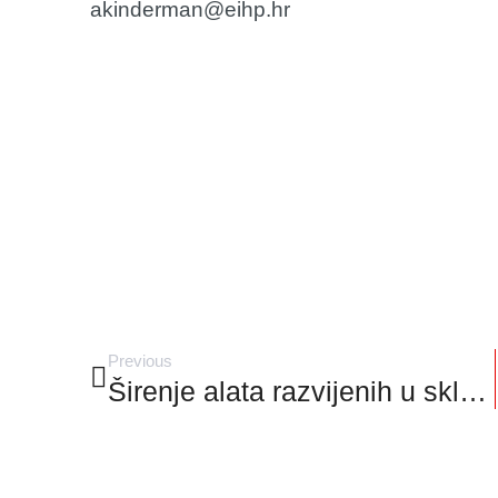
akinderman@eihp.hr
Previous
Širenje alata razvijenih u sklopu IMPULSE projekta