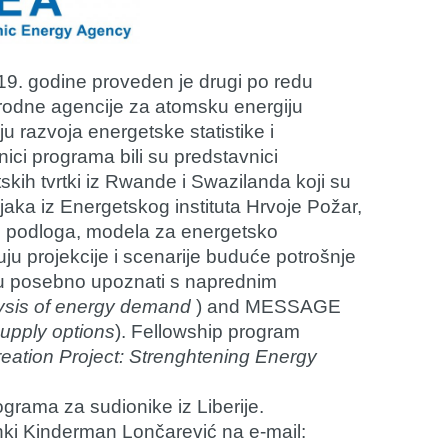
19. godine proveden je drugi po redu
rodne agencije za atomsku energiju
u razvoja energetske statistike i
ci programa bili su predstavnici
skih tvrtki iz Rwande i Swazilanda koji su
aka iz Energetskog instituta Hrvoje Požar,
kih podloga, modela za energetsko
uju projekcije i scenarije buduće potrošnje
su posebno upoznati s naprednim
ysis of energy demand
) and MESSAGE
supply options
). Fellowship program
eation Project: Strenghtening Energy
grama za sudionike iz Liberije.
enki Kinderman Lončarević na e-mail: