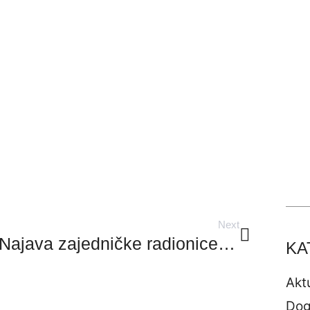
Next
Najava zajedničke radionice IEA Bioenergy Task 43 i BioEast inicijative
KA
Akt
Dog