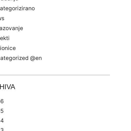
ategorizirano
ws
azovanje
ekti
ionice
ategorized @en
HIVA
26
25
24
23