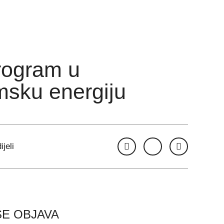
rogram u
msku energiju
ijeli
ŠE OBJAVA