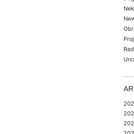
Nek
Ne
Obr
Proj
Rad
Unc
AR
20
20
20
20