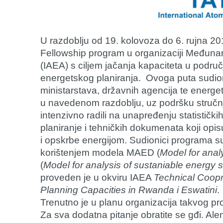
U razdoblju od 19. kolovoza do 6. rujna 20
Fellowship program u organizaciji Međuna
(IAEA) s ciljem jačanja kapaciteta u područj
energetskog planiranja. Ovoga puta sudioni
ministarstava, državnih agencija te energet
u navedenom razdoblju, uz podršku stručnj
intenzivno radili na unapređenju statistič
planiranje i tehničkih dokumenata koji opis
i opskrbe energijom. Sudionici programa 
korištenjem modela MAED (
Model for anal
(
Model for analysis of sustaniable energy 
proveden je u okviru IAEA
Technical Coopr
Planning Capacities in Rwanda i Eswatini
.
Trenutno je u planu organizacija takvog pro
Za sva dodatna pitanje obratite se gđi. Al