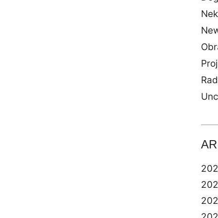
Nek
Ne
Obr
Proj
Rad
Unc
AR
20
20
20
20