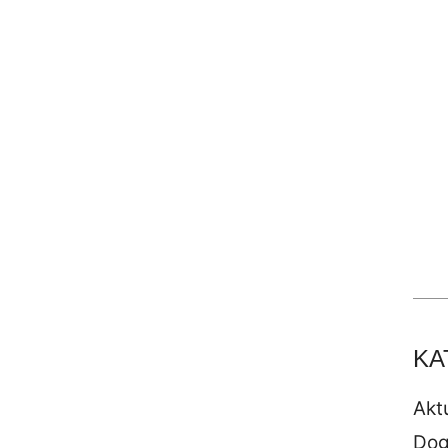
KA
Akt
Dog