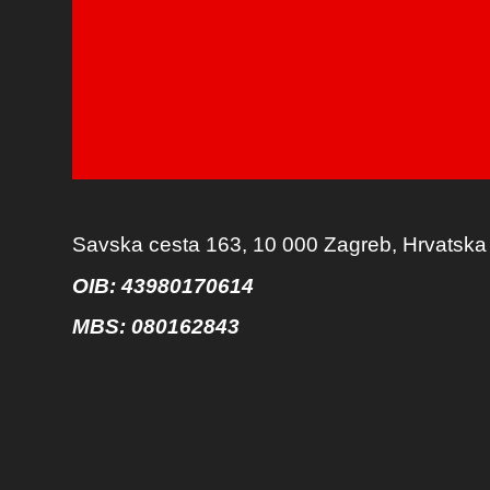
Savska cesta 163, 10 000 Zagreb, Hrvatska
OIB: 43980170614
MBS:
080162843