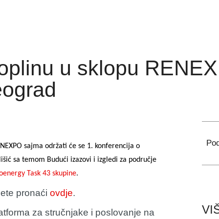
bioplinu u sklopu RENE
eograd
Pod
NEXPO sajma održati će se 1. konferencija o
Kulišić sa temom
Budući izazovi i izgledi za područje
ioenergy Task 43 skupine
.
žete pronaći
ovdje
.
VI
orma za stručnjake i poslovanje na