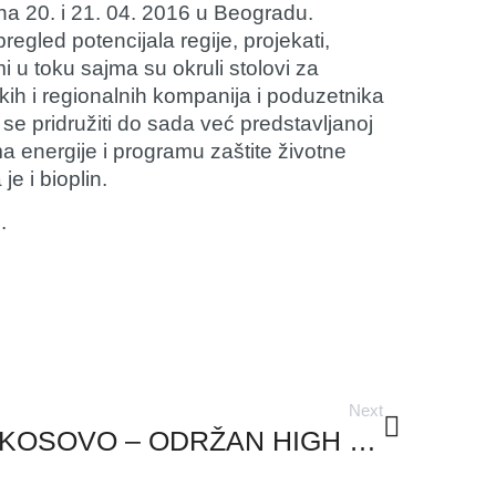
na 20. i 21. 04. 2016 u Beogradu.
egled potencijala regije, projekati,
 u toku sajma su okruli stolovi za
ih i regionalnih kompanija i poduzetnika
se pridružiti do sada već predstavljanoj
ma energije i programu zaštite životne
e i bioplin.
i
.
Next
KOSOVO – ODRŽAN HIGH LEVEL FORUM O SIGURNOSTI OPSKRBE