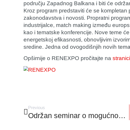
području Zapadnog Balkana i biti će održa
Kroz program predstaviti će se kompletan pr
zakonodavstva i novosti. Propratni programi
industrijalce, match making između europsk
kao i tematske konferencije. Nove teme će 
energetskoj efikasnosti, obnovljivim izvori
sredine. Jedna od ovogodišnjih novih tema j
Opširnije o RENEXPO pročitajte na
stranic
Previous
Održan seminar o mogućnostima korištenja električnih bicikla i skutera za dostavu roba i usluga