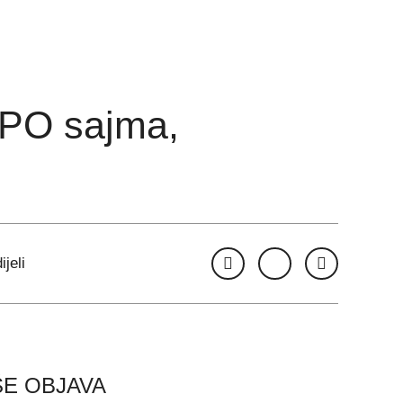
XPO sajma,
ijeli
ŠE OBJAVA