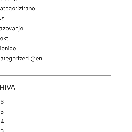
ategorizirano
ws
azovanje
ekti
ionice
ategorized @en
HIVA
26
25
24
23