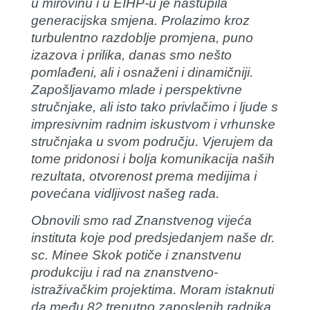
u mirovinu i u EIHP-u je nastupila
generacijska smjena. Prolazimo kroz
turbulentno razdoblje promjena, puno
izazova i prilika, danas smo nešto
pomlađeni, ali i osnaženi i dinamičniji.
Zapošljavamo mlade i perspektivne
stručnjake, ali isto tako privlačimo i ljude s
impresivnim radnim iskustvom i vrhunske
stručnjaka u svom području. Vjerujem da
tome pridonosi i bolja komunikacija naših
rezultata, otvorenost prema medijima i
povećana vidljivost našeg rada.
Obnovili smo rad Znanstvenog vijeća
instituta koje pod predsjedanjem naše dr.
sc. Minee Skok potiče i znanstvenu
produkciju i rad na znanstveno-
istraživačkim projektima. Moram istaknuti
da među 82 trenutno zaposlenih radnika