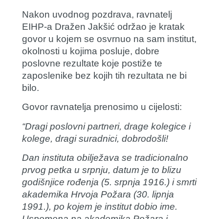
Nakon uvodnog pozdrava, ravnatelj
EIHP-a
Dražen Jakšić
održao je kratak
govor u kojem se osvrnuo na sam institut,
okolnosti u kojima posluje, dobre
poslovne rezultate koje postiže te
zaposlenike bez kojih tih rezultata ne bi
bilo.
Govor ravnatelja prenosimo u cijelosti:
“Dragi poslovni partneri, drage kolegice i
kolege, dragi suradnici, dobrodošli!
Dan instituta obilježava se tradicionalno
prvog petka u srpnju, datum je to blizu
godišnjice rođenja (5. srpnja 1916.) i smrti
akademika Hrvoja Požara (30. lipnja
1991.), po kojem je institut dobio ime.
Uspomena na akademika Požara i