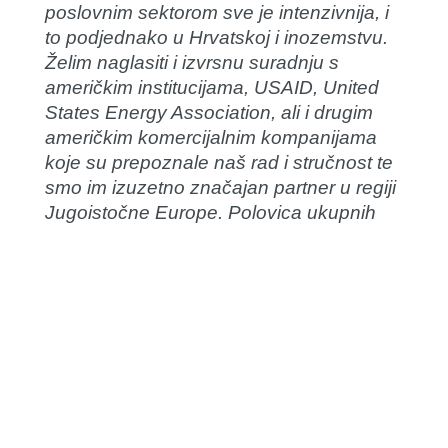
poslovnim sektorom sve je intenzivnija, i
to podjednako u Hrvatskoj i inozemstvu.
Želim naglasiti i izvrsnu suradnju s
američkim institucijama, USAID, United
States Energy Association, ali i drugim
američkim komercijalnim kompanijama
koje su prepoznale naš rad i stručnost te
smo im izuzetno značajan partner u regiji
Jugoistočne Europe. Polovica ukupnih
prihoda ostvarena je na inozemnom
tržištu.
Stalno unaprjeđujemo organizaciju,
poslovne procese i sustav upravljanja
kvalitetom, osnažili smo etičke standarde
u institutu te brigu za stručnu i
profesionalnu izvrsnost, zaštitu
dostojanstva radnika i borbu protiv svih