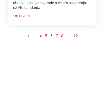
obnovu poslovne zgrade s ciljem ostvarenja
nZEB standarda
18.09.2023.
1
…
4
5
6
7
8
…
12
“Od svih otpora trenja, onaj
koji najviše usporava ljudsko
kretanje je neznanje.”
Nikola Tesla