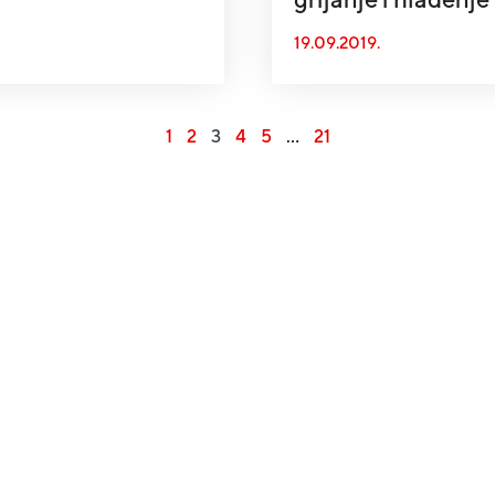
19.09.2019.
1
2
3
4
5
…
21
ora trenja, onaj
udsko kretanje j