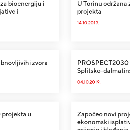
a bioenergiju i
U Torinu održana
ative i
projekta
14.10.2019.
bnovljivih izvora
PROSPECT2030 – p
Splitsko-dalmatin
04.10.2019.
projekta u
Započeo novi proj
ekonomski isplativo
grijanje i hlađenje