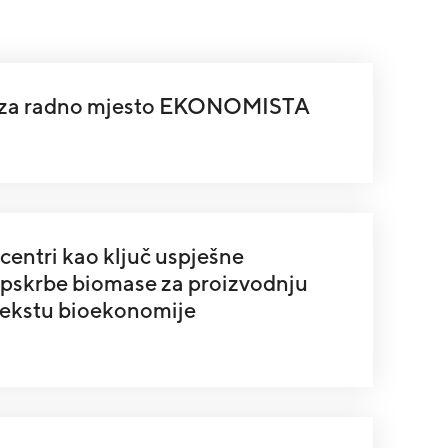
j za radno mjesto EKONOMISTA
 centri kao ključ uspješne
 opskrbe biomase za proizvodnju
tekstu bioekonomije