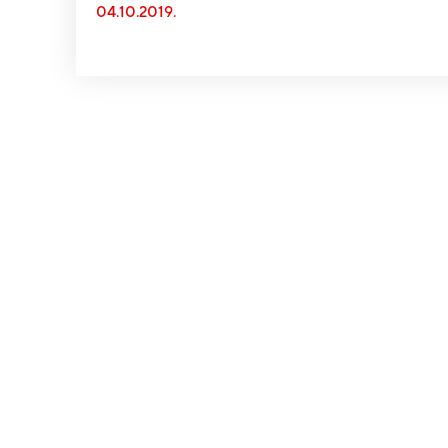
04.10.2019.
“Od svih otp
usporava lj