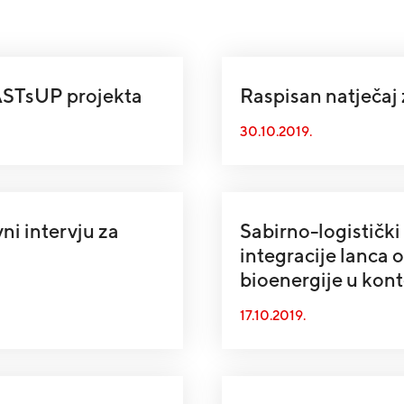
EASTsUP projekta
Raspisan natječa
30.10.2019.
ni intervju za
Sabirno-logistički
integracije lanca
bioenergije u kon
17.10.2019.