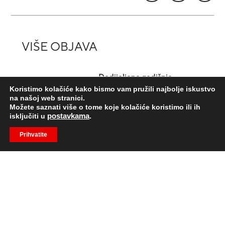
VIŠE OBJAVA
Dodijeljene godišnje
nagrade Zaklade “Hrvoje
Koristimo kolačiće kako bismo vam pružili najbolje iskustvo
Požar”
na našoj web stranici.
Možete saznati više o tome koje kolačiće koristimo ili ih
isključiti u
postavkama
.
Prihvatite
Ravnatelj Energetskog
instituta Hrvoje Požar u N1
studiju kod...