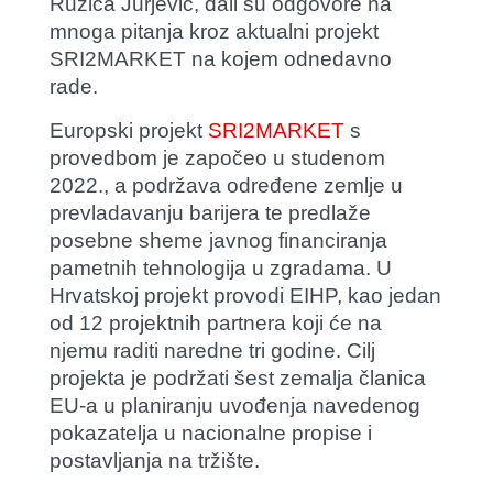
Ružica Jurjević
, dali su odgovore na
mnoga pitanja kroz aktualni projekt
SRI2MARKET na kojem odnedavno
rade.
Europski projekt
SRI2MARKET
s
provedbom je započeo u studenom
2022., a podržava određene zemlje u
prevladavanju barijera te predlaže
posebne sheme javnog financiranja
pametnih tehnologija u zgradama. U
Hrvatskoj projekt provodi EIHP, kao jedan
od 12 projektnih partnera koji će na
njemu raditi naredne tri godine. Cilj
projekta je podržati šest zemalja članica
EU-a u planiranju uvođenja navedenog
pokazatelja u nacionalne propise i
postavljanja na tržište.