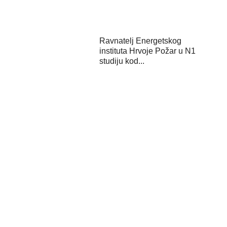
Ravnatelj Energetskog
instituta Hrvoje Požar u N1
studiju kod...
Kick-off event projekta
“Governing for the Green
Transition” ...
U Karlovcu održana
završna konferencija
projekta ZEB4ZEN