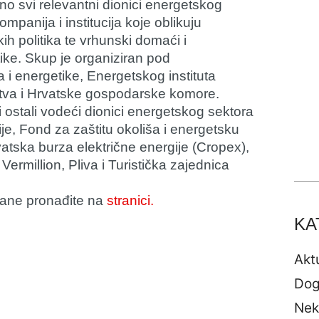
no svi relevantni dionici energetskog
mpanija i institucija koje oblikuju
skih politika te vrhunski domaći i
ike. Skup je organiziran pod
a i energetike, Energetskog instituta
tva i Hrvatske gospodarske komore.
ostali vodeći dionici energetskog sektora
ije, Fond za zaštitu okoliša i energetsku
atska burza električne energije (Cropex),
ermillion, Pliva i Turistička zajednica
dane pronađite na
stranici.
KA
Akt
Dog
Nek