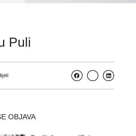
 Puli
ijeli
ŠE OBJAVA