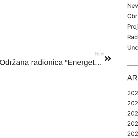
Ne
Obr
Proj
Rad
Unc
Next
Održana radionica “Energetska učinkovitost kroz provedbu EU projekata” u Županijskoj komori (HGK) Split
AR
20
20
20
20
20