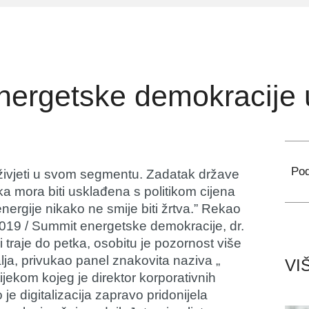
ergetske demokracije u
Pod
 živjeti u svom segmentu. Zadatak države
ka mora biti usklađena s politikom cijena
ergije nikako ne smije biti žrtva.” Rekao
2019 / Summit energetske demokracije, dr.
traje do petka, osobitu je pozornost više
ja, privukao panel znakovita naziva „
VI
ijekom kojeg je direktor korporativnih
je digitalizacija zapravo pridonijela