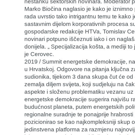
nestanku sektorskih novinara. Moderator pan
Marko Biočina naglasio je kako je iznimno 
rada uvrstio tako intrigantnu temu te kako 
sastavnim dijelom korporativnih procesa 
gospodarske redakcije HTVa, Tomislav Cero
novinari potpuno iščeznuti iako i on naglaša
donijela. „ Specijalizacija košta, a mediji to
je Cerovec.
2019 / Summit energetske demokracije, naj
u Hrvatskoj. Odgovore na pitanja ključna z
sudionika, tijekom 3 dana skupa čut će od g
zemalja diljem svijeta, koji sudjeluju na č
aspekte i složenu problematiku vezanu uz 
energetske demokracije sugerira najvišu r
budućnost planeta, putem energetskih poli
regionalne suradnje te ponajprije hrabrosti
pozicionirao se kao najkompleksniji skup o
jedinstvena platforma za razmjenu najnovij