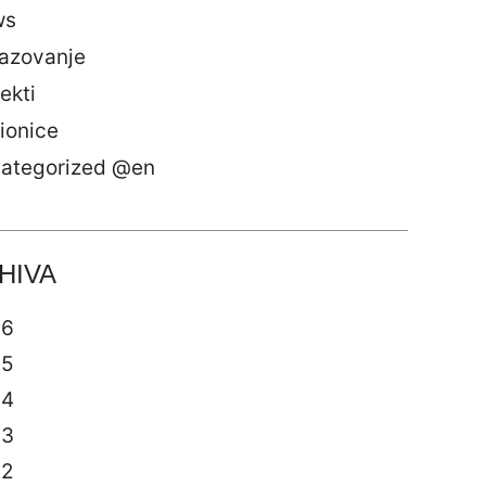
ws
azovanje
ekti
ionice
ategorized @en
HIVA
26
25
24
23
22