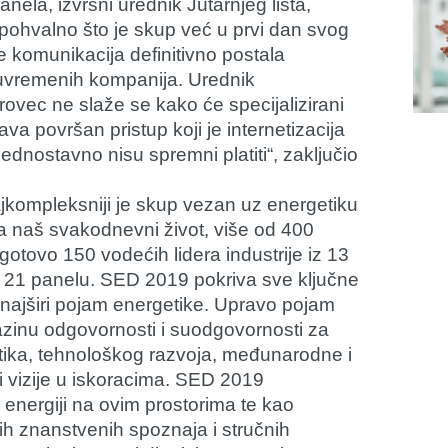
ela, izvršni urednik Jutarnjeg lista,
pohvalno što je skup već u prvi dan svog
je komunikacija definitivno postala
suvremenih kompanija. Urednik
vec ne slaže se kako će specijalizirani
va površan pristup koji je internetizacija
 jednostavno nisu spremni platiti“, zaključio
kompleksniji je skup vezan uz energetiku
a naš svakodnevni život, više od 400
otovo 150 vodećih lidera industrije iz 13
ak 21 panelu. SED 2019 pokriva sve ključne
najširi pojam energetike. Upravo pojam
azinu odgovornosti i suodgovornosti za
tika, tehnološkog razvoja, međunarodne i
 i vizije u iskoracima. SED 2019
 energiji na ovim prostorima te kao
ih znanstvenih spoznaja i stručnih