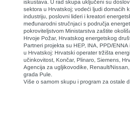
iskustava. U rad skupa uključeni su doslov
sektora u Hrvatskoj; vodeći ljudi domaćih ko
industriju, poslovni lideri i kreatori energet
međunarodni stručnjaci s područja energet
pokroviteljstvom Ministarstva zaštite okoliš
Hrvoje Požar, Hrvatskog energetskog druš
Partneri projekta su HEP, INA, PPD/ENNA i 
u Hrvatskoj: Hrvatski operater tržišta energ
učinkovitost, Končar, Plinaro, Siemens, Hrv
Agencija za ugljikovodike, Renault/Nissan, V
grada Pule.
Više o samom skupu i program za ostale 