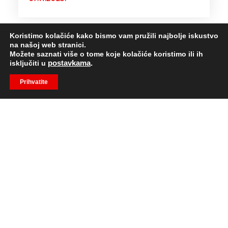
Koristimo kolačiće kako bismo vam pružili najbolje iskustvo
1
…
3
4
5
6
7
…
13
na našoj web stranici.
Možete saznati više o tome koje kolačiće koristimo ili ih
isključiti u
postavkama
.
Prihvatite
“Od svih otpora trenja, onaj
koji najviše usporava ljudsko
kretanje je neznanje.”
Nikola Tesla