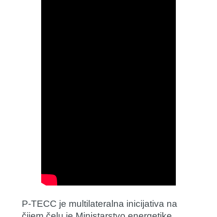
P-TECC je multilateralna inicijativa na
čijem čelu je Ministarstvo energetike