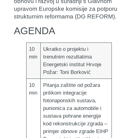
obnovu i razvoj u suradnji s Glavnom
upravom Europske komisije za potporu
strukturnim reformama (DG REFORM).
AGENDA
10
Ukratko o projektu i
min
trenutnim rezultatima
Energetski institut Hrvoje
Požar: Toni Borković
10
Pitanja zaštite od požara
min
prilikom integracije
fotonaponskih sustava,
punionica za automobile i
sustava pohrane energije
kod rekonstrukcije zgrada –
primjer obnove zgrade EIHP