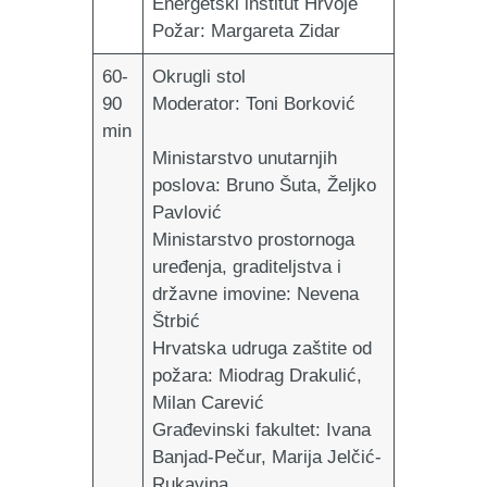
Energetski institut Hrvoje
Požar: Margareta Zidar
60-
Okrugli stol
90
Moderator:
Toni Borković
min
Ministarstvo unutarnjih
poslova:
Bruno Šuta, Željko
Pavlović
Ministarstvo prostornoga
uređenja, graditeljstva i
državne imovine
: Nevena
Štrbić
Hrvatska udruga zaštite od
požara:
Miodrag Drakulić,
Milan Carević
Građevinski fakultet:
Ivana
Banjad-Pečur, Marija Jelčić-
Rukavina