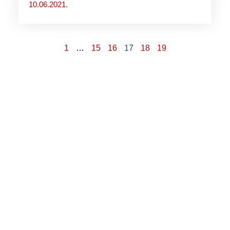
10.06.2021.
1
…
15
16
17
18
19
“Od svih otpora trenja, onaj
koji najviše usporava ljudsko
kretanje je neznanje.”
Nikola Tesla