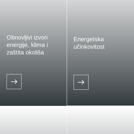
Obnovljivi izvori
Energetska
energije, klima i
učinkovitost
zaštita okoliša