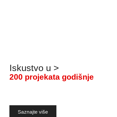
savjetovanje. Prijenos znanja.
Saznajte više
Iskustvo
u
>
2
0
0
p
r
o
j
e
k
a
t
a
g
o
d
i
š
n
j
e
Saznajte više